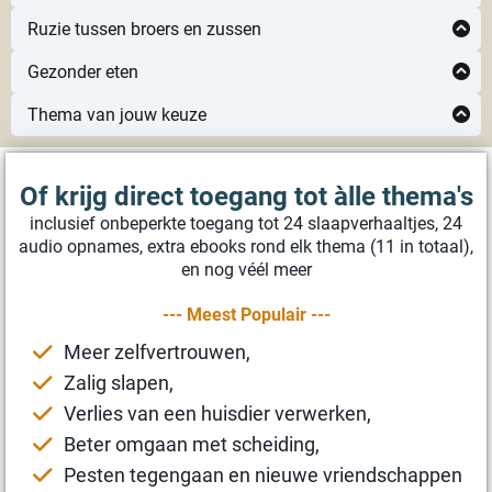
Directe toegang
Klik hier
Ruzie tussen broers en zussen
Directe toegang
Klik hier
Gezonder eten
Directe toegang
Klik hier
Thema van jouw keuze
Laat ons weten welk thema jij graag zou willen via
Directe toegang
els@kindermassageverhalen.be
Of krijg direct toegang tot àlle thema's
inclusief onbeperkte toegang tot 24 slaapverhaaltjes, 24
audio opnames, extra ebooks rond elk thema (11 in totaal),
en nog véél meer
--- Meest Populair ---
Meer zelfvertrouwen,
Zalig slapen,
Verlies van een huisdier verwerken,
Beter omgaan met scheiding,
Pesten tegengaan en nieuwe vriendschappen