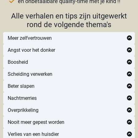
en onbetaalbare quality-time met je kind !!
Alle verhalen en tips zijn uitgewerkt
rond de volgende thema's
Meer zelfvertrouwen
Angst voor het donker
Klik hier
Boosheid
Directe toegang
Klik hier
Scheiding verwerken
Directe toegang
Klik hier
Klik hier
Beter slapen
Directe toegang
Directe toegang
Klik hier
Nachtmerries
Directe toegang
Klik hier
Overprikkeling
Directe toegang
Klik hier
Nooit meer gepest worden
Directe toegang
Klik hier
Verlies van een huisdier