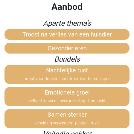
Aanbod
Aparte thema's
Troost na verlies van een huisdier
Gezonder eten
Bundels
Nachtelijke rust
angst voor donker - nachtmerries - beter slapen
Emotionele groei
zelfvertrouwen - overprikkeling - boosheid
Samen sterker
scheiding verwerken - pesten - ruzie
Volledig pakket