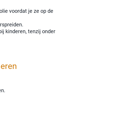
lie voordat je ze op de
erspreiden.
j kinderen, tenzij onder
deren
en.