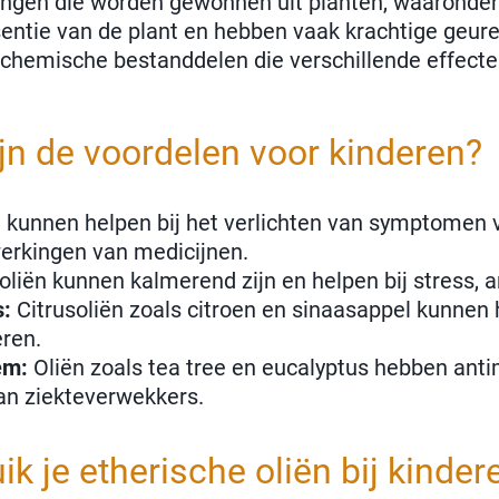
ndingen die worden gewonnen uit planten, waaronde
sentie van de plant en hebben vaak krachtige geur
e chemische bestanddelen die verschillende effect
jn de voordelen voor kinderen?
n kunnen helpen bij het verlichten van symptomen 
werkingen van medicijnen.
iën kunnen kalmerend zijn en helpen bij stress, 
s:
Citrusoliën zoals citroen en sinaasappel kunnen 
eren.
em:
Oliën zoals tea tree en eucalyptus hebben ant
van ziekteverwekkers.
k je etherische oliën bij kinder