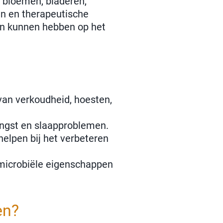
r bloemen, bladeren,
en en therapeutische
en kunnen hebben op het
van verkoudheid, hoesten,
angst en slaapproblemen.
helpen bij het verbeteren
imicrobiële eigenschappen
en?